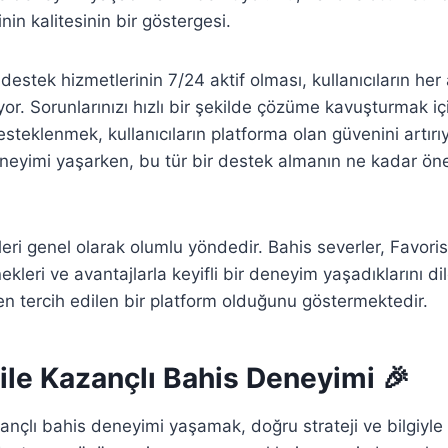
nin kalitesinin bir göstergesi.
 destek hizmetlerinin 7/24 aktif olması, kullanıcıların he
yor. Sorunlarınızı hızlı bir şekilde çözüme kavuşturmak iç
steklenmek, kullanıcıların platforma olan güvenini artırı
neyimi yaşarken, bu tür bir destek almanın ne kadar ön
leri genel olarak olumlu yöndedir. Bahis severler, Favori
ekleri ve avantajlarla keyifli bir deneyim yaşadıklarını dil
en tercih edilen bir platform olduğunu göstermektedir.
 ile Kazançlı Bahis Deneyimi 🎉
ançlı bahis deneyimi yaşamak, doğru strateji ve bilgiy