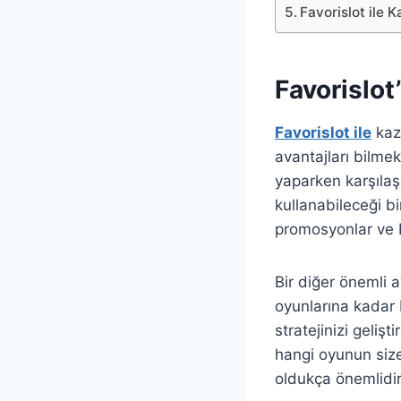
Favorislot ile 
Favorislot
Favorislot ile
kaz
avantajları bilmek
yaparken karşılaş
kullanabileceği bi
promosyonlar ve b
Bir diğer önemli 
oyunlarına kadar 
stratejinizi gelişti
hangi oyunun size
oldukça önemlidir