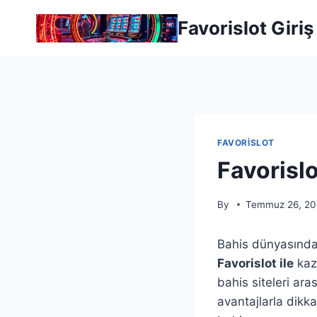
Skip
Favorislot Giriş
to
content
FAVORISLOT
Favorislo
By
Temmuz 26, 20
Bahis dünyasında
Favorislot ile
kaz
bahis siteleri ar
avantajlarla dikka