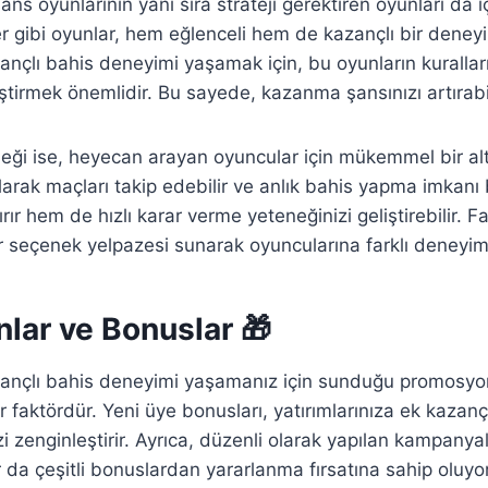
ans oyunlarının yanı sıra strateji gerektiren oyunları da iç
r gibi oyunlar, hem eğlenceli hem de kazançlı bir deney
nçlı bahis deneyimi yaşamak için, bu oyunların kuralla
eliştirmek önemlidir. Bu sayede, kazanma şansınızı artırabil
eği ise, heyecan arayan oyuncular için mükemmel bir alt
arak maçları takip edebilir ve anlık bahis yapma imkanı bu
ır hem de hızlı karar verme yeteneğinizi geliştirebilir. Fa
 seçenek yelpazesi sunarak oyuncularına farklı deneyiml
lar ve Bonuslar 🎁
ançlı bahis deneyimi yaşamanız için sunduğu promosyon
r faktördür. Yeni üye bonusları, yatırımlarınıza ek kazan
i zenginleştirir. Ayrıca, düzenli olarak yapılan kampany
da çeşitli bonuslardan yararlanma fırsatına sahip oluyor