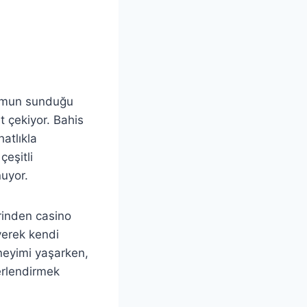
ormun sunduğu
t çekiyor. Bahis
atlıkla
çeşitli
nuyor.
erinden casino
yerek kendi
neyimi yaşarken,
erlendirmek