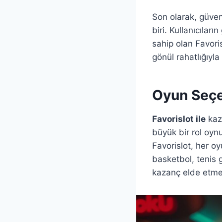
Son olarak, güveni
biri. Kullanıcılar
sahip olan Favoris
gönül rahatlığıyla
Oyun Seçe
Favorislot ile
kaza
büyük bir rol oynu
Favorislot, her o
basketbol, tenis g
kazanç elde etme o