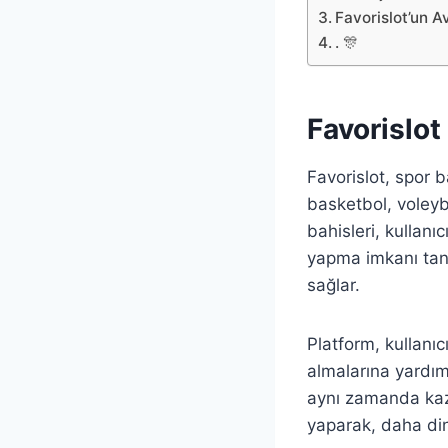
Favorislot’un Av
. 🎊
Favorislot
Favorislot, spor b
basketbol, voleybo
bahisleri, kullanıc
yapma imkanı tanır
sağlar.
Platform, kullanıc
almalarına yardım
aynı zamanda kazan
yaparak, daha din