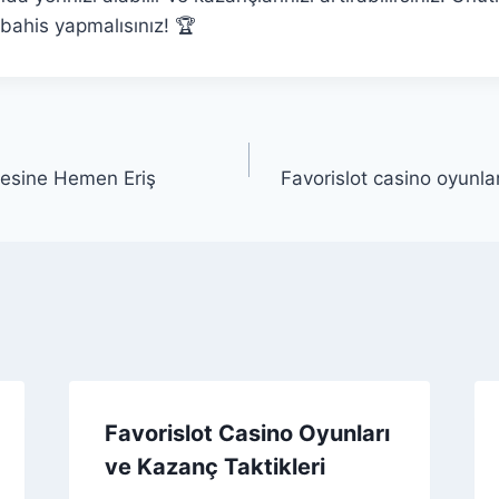
i bahis yapmalısınız! 🏆
resine Hemen Eriş
Favorislot casino oyunlar
Favorislot Casino Oyunları
ve Kazanç Taktikleri