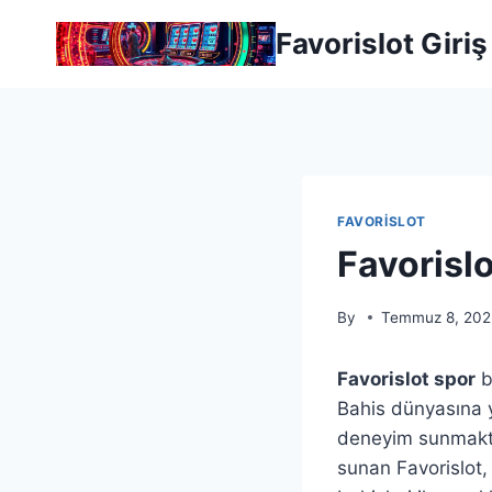
Skip
Favorislot Giriş
to
content
FAVORISLOT
Favorislo
By
Temmuz 8, 202
Favorislot spor
b
Bahis dünyasına y
deneyim sunmakta.
sunan Favorislot, 