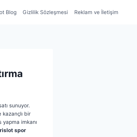
ot Blog
Gizlilik Sözleşmesi
Reklam ve İletişim
tırma
satı sunuyor.
 kazançlı bir
is yapma imkanı
rislot spor