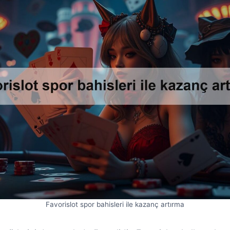
Favorislot spor bahisleri ile kazanç artırma