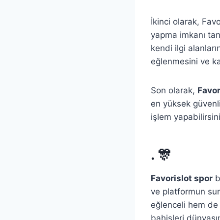
İkinci olarak, Fav
yapma imkanı tanır
kendi ilgi alanları
eğlenmesini ve ka
Son olarak,
Favor
en yüksek güvenlik
işlem yapabilirsini
. 🎊
Favorislot spor
b
ve platformun su
eğlenceli hem de 
bahisleri dünyasın