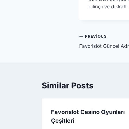
bilinçli ve dikkatl
Yazı
PREVIOUS
Favorislot Güncel Ad
gezinmesi
Similar Posts
Favorislot Casino Oyunları
Çeşitleri