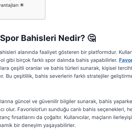
antajları 🌟
 Spor Bahisleri Nedir? 🤔
ahisleri alanında faaliyet gösteren bir platformdur. Kullanı
l gibi birçok farklı spor dalında bahis yapabilirler.
Favor
ılara çeşitli oranlar ve bahis türleri sunarak, kişisel terci
. Bu çeşitlilik, bahis severlerin farklı stratejiler geliştir
ılarına güncel ve güvenilir bilgiler sunarak, bahis yapark
cı olur. Favorislot’un sunduğu canlı bahis seçenekleri, he
ç fırsatlarını da çoğaltır. Kullanıcılar, maçların ilerleyi
amik bir deneyim yaşayabilirler.