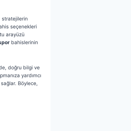
tratejilerin
bahis seçenekleri
ostu arayüzü
spor
bahislerinin
e, doğru bilgi ve
yapmanıza yardımcı
ı sağlar. Böylece,