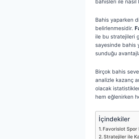
bahisleri ile nası
Bahis yaparken di
belirlenmesidir.
F
ile bu stratejiler
sayesinde bahis y
sunduğu avantajla
Birçok bahis seve
analizle kazanç 
olacak istatistikl
hem eğlenirken he
İçindekiler
Favorislot Spor 
Stratejiler ile 