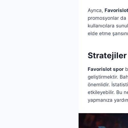
Ayrıca,
Favorislo
promosyonlar da o
kullanıcılara sun
elde etme şansını 
Stratejile
Favorislot spor
ba
geliştirmektir. B
önemlidir. İstatis
etkileyebilir. Bu 
yapmanıza yardımc