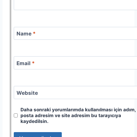
Name
*
Email
*
Website
Daha sonraki yorumlarımda kullanılması için adım,
posta adresim ve site adresim bu tarayıcıya
kaydedilsin.