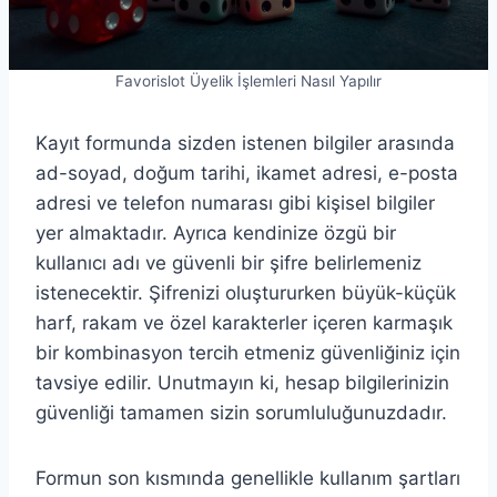
Favorislot Üyelik İşlemleri Nasıl Yapılır
Kayıt formunda sizden istenen bilgiler arasında
ad-soyad, doğum tarihi, ikamet adresi, e-posta
adresi ve telefon numarası gibi kişisel bilgiler
yer almaktadır. Ayrıca kendinize özgü bir
kullanıcı adı ve güvenli bir şifre belirlemeniz
istenecektir. Şifrenizi oluştururken büyük-küçük
harf, rakam ve özel karakterler içeren karmaşık
bir kombinasyon tercih etmeniz güvenliğiniz için
tavsiye edilir. Unutmayın ki, hesap bilgilerinizin
güvenliği tamamen sizin sorumluluğunuzdadır.
Formun son kısmında genellikle kullanım şartları