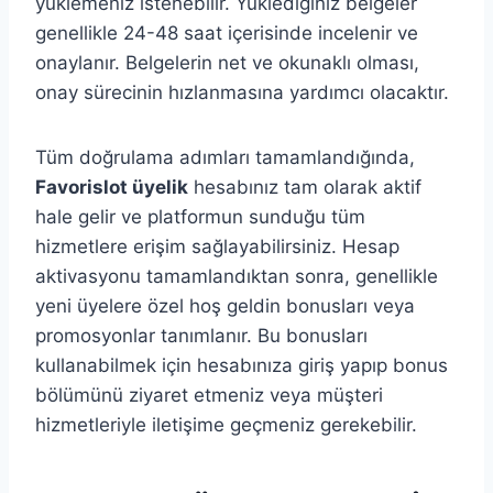
yüklemeniz istenebilir. Yüklediğiniz belgeler
genellikle 24-48 saat içerisinde incelenir ve
onaylanır. Belgelerin net ve okunaklı olması,
onay sürecinin hızlanmasına yardımcı olacaktır.
Tüm doğrulama adımları tamamlandığında,
Favorislot üyelik
hesabınız tam olarak aktif
hale gelir ve platformun sunduğu tüm
hizmetlere erişim sağlayabilirsiniz. Hesap
aktivasyonu tamamlandıktan sonra, genellikle
yeni üyelere özel hoş geldin bonusları veya
promosyonlar tanımlanır. Bu bonusları
kullanabilmek için hesabınıza giriş yapıp bonus
bölümünü ziyaret etmeniz veya müşteri
hizmetleriyle iletişime geçmeniz gerekebilir.