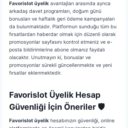
Favorislot üyelik
avantajları arasında ayrıca
arkadaş davet programları, doğum günü
bonusları ve haftalık geri ödeme kampanyaları
da bulunmaktadır. Platformun sunduğu tüm bu
fırsatlardan haberdar olmak için düzenli olarak
promosyonlar sayfasını kontrol etmeniz ve e-
posta bildirimlerine abone olmanız faydalı
olacaktır. Unutmayın ki, bonuslar ve
promosyonlar sürekli güncellenmekte ve yeni
fırsatlar eklenmektedir.
Favorislot Üyelik Hesap
Güvenliği İçin Öneriler 🛡️
Favorislot üyelik
hesabınızın güvenliği, online