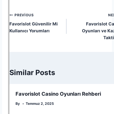
Yazı
PREVIOUS
NE
Favorislot Güvenilir Mi
Favorislot C
gezinmesi
Kullanıcı Yorumları
Oyunları ve K
Takti
Similar Posts
Favorislot Casino Oyunları Rehberi
By
Temmuz 2, 2025