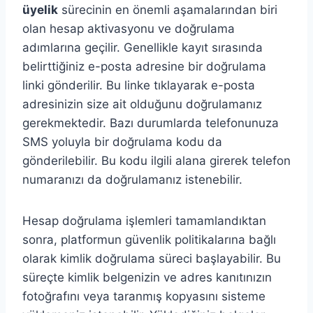
üyelik
sürecinin en önemli aşamalarından biri
olan hesap aktivasyonu ve doğrulama
adımlarına geçilir. Genellikle kayıt sırasında
belirttiğiniz e-posta adresine bir doğrulama
linki gönderilir. Bu linke tıklayarak e-posta
adresinizin size ait olduğunu doğrulamanız
gerekmektedir. Bazı durumlarda telefonunuza
SMS yoluyla bir doğrulama kodu da
gönderilebilir. Bu kodu ilgili alana girerek telefon
numaranızı da doğrulamanız istenebilir.
Hesap doğrulama işlemleri tamamlandıktan
sonra, platformun güvenlik politikalarına bağlı
olarak kimlik doğrulama süreci başlayabilir. Bu
süreçte kimlik belgenizin ve adres kanıtınızın
fotoğrafını veya taranmış kopyasını sisteme