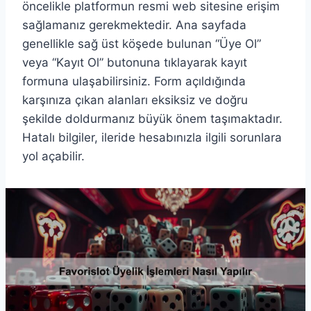
öncelikle platformun resmi web sitesine erişim
sağlamanız gerekmektedir. Ana sayfada
genellikle sağ üst köşede bulunan “Üye Ol”
veya “Kayıt Ol” butonuna tıklayarak kayıt
formuna ulaşabilirsiniz. Form açıldığında
karşınıza çıkan alanları eksiksiz ve doğru
şekilde doldurmanız büyük önem taşımaktadır.
Hatalı bilgiler, ileride hesabınızla ilgili sorunlara
yol açabilir.