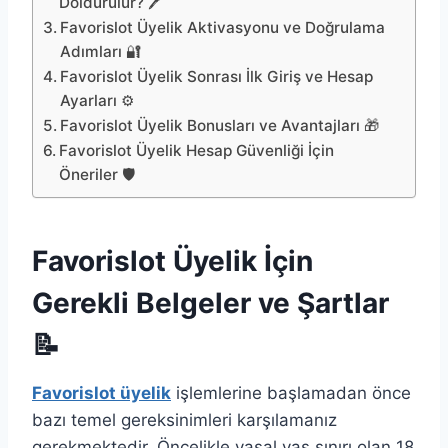
Doldurulur? 🖊️
Favorislot Üyelik Aktivasyonu ve Doğrulama
Adımları 🔐
Favorislot Üyelik Sonrası İlk Giriş ve Hesap
Ayarları ⚙️
Favorislot Üyelik Bonusları ve Avantajları 🎁
Favorislot Üyelik Hesap Güvenliği İçin
Öneriler 🛡️
Favorislot Üyelik İçin
Gerekli Belgeler ve Şartlar
📝
Favorislot üyelik
işlemlerine başlamadan önce
bazı temel gereksinimleri karşılamanız
gerekmektedir. Öncelikle yasal yaş sınırı olan 18