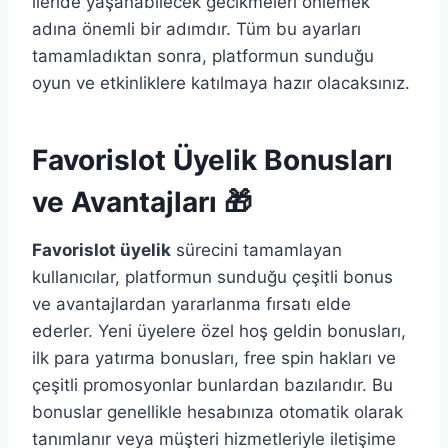
ileride yaşanabilecek gecikmeleri önlemek
adına önemli bir adımdır. Tüm bu ayarları
tamamladıktan sonra, platformun sunduğu
oyun ve etkinliklere katılmaya hazır olacaksınız.
Favorislot Üyelik Bonusları
ve Avantajları 🎁
Favorislot üyelik
sürecini tamamlayan
kullanıcılar, platformun sunduğu çeşitli bonus
ve avantajlardan yararlanma fırsatı elde
ederler. Yeni üyelere özel hoş geldin bonusları,
ilk para yatırma bonusları, free spin hakları ve
çeşitli promosyonlar bunlardan bazılarıdır. Bu
bonuslar genellikle hesabınıza otomatik olarak
tanımlanır veya müşteri hizmetleriyle iletişime