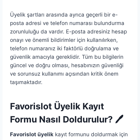
Üyelik şartları arasında ayrıca geçerli bir e-
posta adresi ve telefon numarası bulundurma
zorunluluğu da vardır. E-posta adresiniz hesap
onayı ve önemli bildirimler için kullanılırken,
telefon numaranız iki faktörlü doğrulama ve
güvenlik amacıyla gereklidir. Tüm bu bilgilerin
güncel ve doğru olması, hesabınızın güvenliği
ve sorunsuz kullanımı açısından kritik önem
taşımaktadır.
Favorislot Üyelik Kayıt
Formu Nasıl Doldurulur? 🖊️
Favorislot üyelik
kayıt formunu doldurmak için