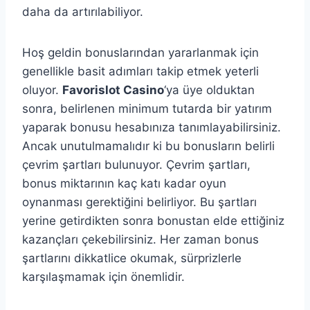
daha da artırılabiliyor.
Hoş geldin bonuslarından yararlanmak için
genellikle basit adımları takip etmek yeterli
oluyor.
Favorislot Casino
‘ya üye olduktan
sonra, belirlenen minimum tutarda bir yatırım
yaparak bonusu hesabınıza tanımlayabilirsiniz.
Ancak unutulmamalıdır ki bu bonusların belirli
çevrim şartları bulunuyor. Çevrim şartları,
bonus miktarının kaç katı kadar oyun
oynanması gerektiğini belirliyor. Bu şartları
yerine getirdikten sonra bonustan elde ettiğiniz
kazançları çekebilirsiniz. Her zaman bonus
şartlarını dikkatlice okumak, sürprizlerle
karşılaşmamak için önemlidir.