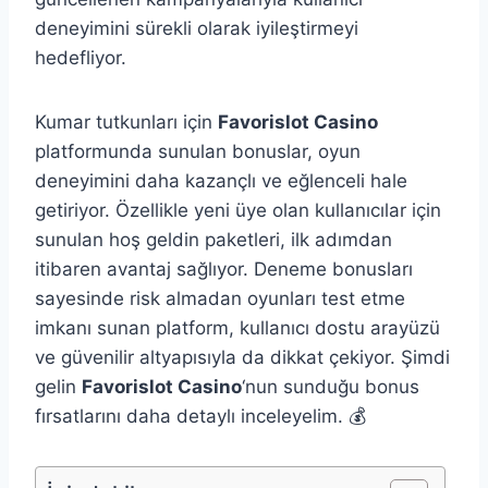
deneyimini sürekli olarak iyileştirmeyi
hedefliyor.
Kumar tutkunları için
Favorislot Casino
platformunda sunulan bonuslar, oyun
deneyimini daha kazançlı ve eğlenceli hale
getiriyor. Özellikle yeni üye olan kullanıcılar için
sunulan hoş geldin paketleri, ilk adımdan
itibaren avantaj sağlıyor. Deneme bonusları
sayesinde risk almadan oyunları test etme
imkanı sunan platform, kullanıcı dostu arayüzü
ve güvenilir altyapısıyla da dikkat çekiyor. Şimdi
gelin
Favorislot Casino
‘nun sunduğu bonus
fırsatlarını daha detaylı inceleyelim. 💰