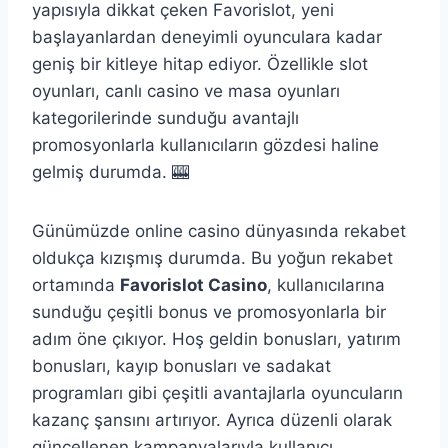
yapısıyla dikkat çeken Favorislot, yeni
başlayanlardan deneyimli oyunculara kadar
geniş bir kitleye hitap ediyor. Özellikle slot
oyunları, canlı casino ve masa oyunları
kategorilerinde sunduğu avantajlı
promosyonlarla kullanıcıların gözdesi haline
gelmiş durumda. 🎰
Günümüzde online casino dünyasında rekabet
oldukça kızışmış durumda. Bu yoğun rekabet
ortamında
Favorislot Casino
, kullanıcılarına
sunduğu çeşitli bonus ve promosyonlarla bir
adım öne çıkıyor. Hoş geldin bonusları, yatırım
bonusları, kayıp bonusları ve sadakat
programları gibi çeşitli avantajlarla oyuncuların
kazanç şansını artırıyor. Ayrıca düzenli olarak
güncellenen kampanyalarıyla kullanıcı