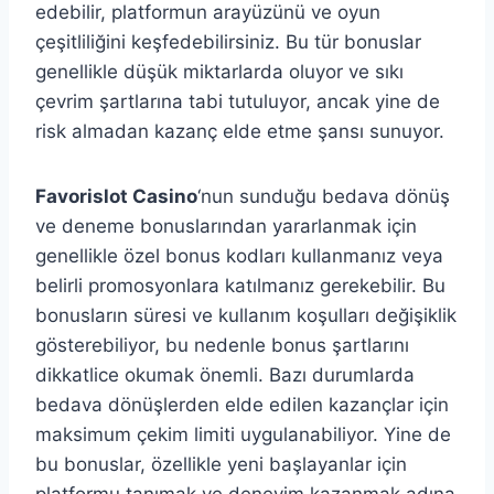
edebilir, platformun arayüzünü ve oyun
çeşitliliğini keşfedebilirsiniz. Bu tür bonuslar
genellikle düşük miktarlarda oluyor ve sıkı
çevrim şartlarına tabi tutuluyor, ancak yine de
risk almadan kazanç elde etme şansı sunuyor.
Favorislot Casino
‘nun sunduğu bedava dönüş
ve deneme bonuslarından yararlanmak için
genellikle özel bonus kodları kullanmanız veya
belirli promosyonlara katılmanız gerekebilir. Bu
bonusların süresi ve kullanım koşulları değişiklik
gösterebiliyor, bu nedenle bonus şartlarını
dikkatlice okumak önemli. Bazı durumlarda
bedava dönüşlerden elde edilen kazançlar için
maksimum çekim limiti uygulanabiliyor. Yine de
bu bonuslar, özellikle yeni başlayanlar için
platformu tanımak ve deneyim kazanmak adına