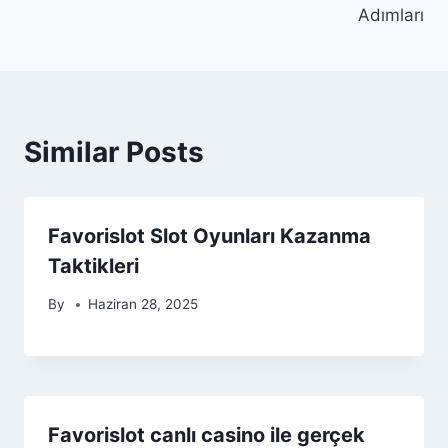
Adımları
Similar Posts
Favorislot Slot Oyunları Kazanma
Taktikleri
By
Haziran 28, 2025
Favorislot canlı casino ile gerçek