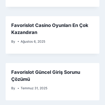
Favorislot Casino Oyunları En Çok
Kazandıran
By
Ağustos 6, 2025
Favorislot Güncel Giriş Sorunu
Çözümü
By
Temmuz 31, 2025