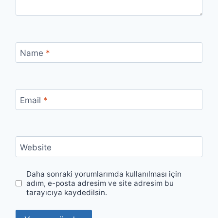
Name
*
Email
*
Website
Daha sonraki yorumlarımda kullanılması için
adım, e-posta adresim ve site adresim bu
tarayıcıya kaydedilsin.