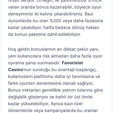
fırsatı veriyor. Örneğin, ilk yatırımınızda %100’e
varan oranda bonus kazanabilir, böylece oyun
deneyiminizi iki katına çıkarabilirsiniz. Bazı
durumlarda bu oran %200 veya daha fazlasına
kadar çıkabiliyor, hatta bedava dönüş hakları
da bonus paketine dahil edilebiliyor.
Hoş geldin bonuslarının en dikkat çekici yanı,
yeni kullanıcılara risk almadan daha fazla oyun
oynama şansı sunmasıdır.
Favorislot
Casino
‘nun sunduğu bu avantajlı başlangıç,
kullanıcıların platformu daha iyi tanımasına ve
farklı oyunları denemesine olanak sağlıyor.
Bonus miktarları genellikle yatırım tutarına göre
değişiklik gösteriyor ve belirli bir üst limite
kadar yükselebiliyor. Ayrıca bazı özel
dönemlerde veya kampanyalarda bu oranlar