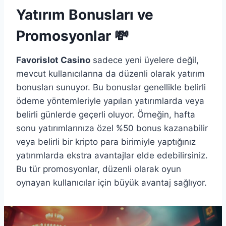
Yatırım Bonusları ve
Promosyonlar 💸
Favorislot Casino
sadece yeni üyelere değil,
mevcut kullanıcılarına da düzenli olarak yatırım
bonusları sunuyor. Bu bonuslar genellikle belirli
ödeme yöntemleriyle yapılan yatırımlarda veya
belirli günlerde geçerli oluyor. Örneğin, hafta
sonu yatırımlarınıza özel %50 bonus kazanabilir
veya belirli bir kripto para birimiyle yaptığınız
yatırımlarda ekstra avantajlar elde edebilirsiniz.
Bu tür promosyonlar, düzenli olarak oyun
oynayan kullanıcılar için büyük avantaj sağlıyor.