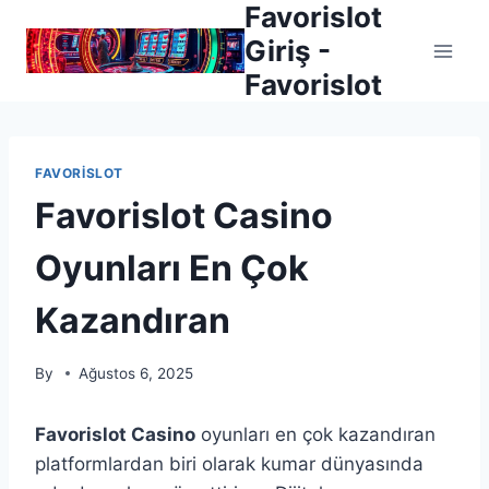
Favorislot
Skip
to
Giriş -
content
Favorislot
FAVORISLOT
Favorislot Casino
Oyunları En Çok
Kazandıran
By
Ağustos 6, 2025
Favorislot Casino
oyunları en çok kazandıran
platformlardan biri olarak kumar dünyasında