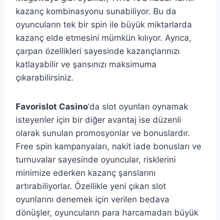
kazanç kombinasyonu sunabiliyor. Bu da
oyuncuların tek bir spin ile büyük miktarlarda
kazanç elde etmesini mümkün kılıyor. Ayrıca,
çarpan özellikleri sayesinde kazançlarınızı
katlayabilir ve şansınızı maksimuma
çıkarabilirsiniz.
Favorislot Casino
‘da slot oyunları oynamak
isteyenler için bir diğer avantaj ise düzenli
olarak sunulan promosyonlar ve bonuslardır.
Free spin kampanyaları, nakit iade bonusları ve
turnuvalar sayesinde oyuncular, risklerini
minimize ederken kazanç şanslarını
artırabiliyorlar. Özellikle yeni çıkan slot
oyunlarını denemek için verilen bedava
dönüşler, oyuncuların para harcamadan büyük