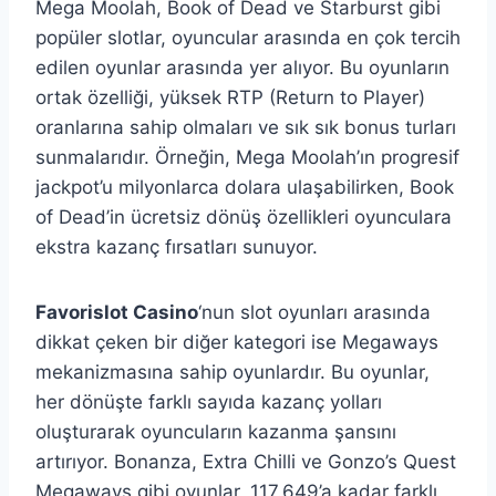
Mega Moolah, Book of Dead ve Starburst gibi
popüler slotlar, oyuncular arasında en çok tercih
edilen oyunlar arasında yer alıyor. Bu oyunların
ortak özelliği, yüksek RTP (Return to Player)
oranlarına sahip olmaları ve sık sık bonus turları
sunmalarıdır. Örneğin, Mega Moolah’ın progresif
jackpot’u milyonlarca dolara ulaşabilirken, Book
of Dead’in ücretsiz dönüş özellikleri oyunculara
ekstra kazanç fırsatları sunuyor.
Favorislot Casino
‘nun slot oyunları arasında
dikkat çeken bir diğer kategori ise Megaways
mekanizmasına sahip oyunlardır. Bu oyunlar,
her dönüşte farklı sayıda kazanç yolları
oluşturarak oyuncuların kazanma şansını
artırıyor. Bonanza, Extra Chilli ve Gonzo’s Quest
Megaways gibi oyunlar, 117.649’a kadar farklı