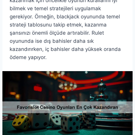
kazanmak için öncelikle oyunun kurallarını iyi
bilmek ve temel stratejileri uygulamak
gerekiyor. Örneğin, blackjack oyununda temel
strateji tablosunu takip etmek, kazanma
şansınızı önemli ölçüde artırabilir. Rulet
oyununda ise dış bahisler daha sık
kazandırırken, iç bahisler daha yüksek oranda
ödeme yapıyor.