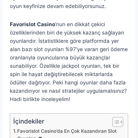
oyun keyfinize devam edebiliyorsunuz.
Favorislot Casino
‘nun en dikkat çekici
özelliklerinden biri de yüksek kazanç sağlayan
oyunlarıdır. İstatistiklere göre platformda yer
alan bazı slot oyunları %97’ye varan geri ödeme
oranlarıyla oyuncularına büyük kazançlar
sunabiliyor. Özellikle jackpot oyunları, tek bir
spin ile hayat değiştirebilecek miktarlarda
ödüller dağıtıyor. Peki hangi oyunlar daha fazla
kazandırıyor ve nasıl stratejiler uygulamalısınız?
Hadi birlikte inceleyelim!
İçindekiler
Favorislot Casino’da En Çok Kazandıran Slot